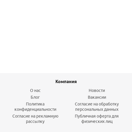
Клапан обр. с метал. седлом 2" Gappo
2 434,30
руб.
/шт
Подробнее
Компания
О нас
Новости
Блог
Вакансии
Политика
Согласие на обработку
конфиденциальности
персональных данных
Согласие на рекламную
Публичная оферта для
рассылку
физических лиц