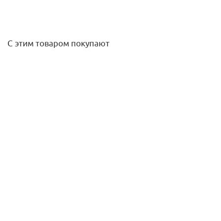
С этим товаром покупают
Муфта переходная ВР-пайка 18х3/4" медная Sanha
291,10
руб.
/шт
Подробнее