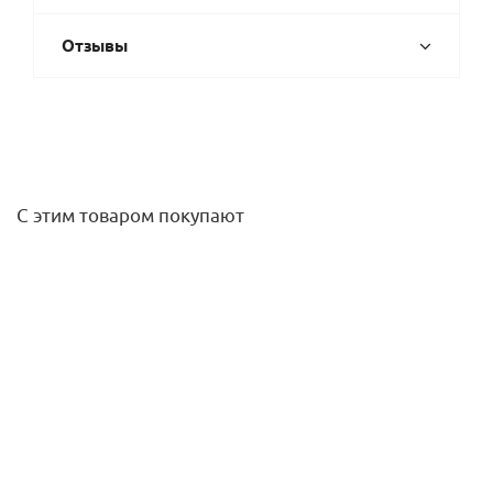
Отзывы
С этим товаром покупают
Перчатки нейлоновые с нитриловым покрытием р.9 (L)
GM1002N- 9 XiViz
108
руб.
/шт