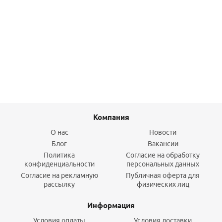
Перчатки нейлоновые со вспененным латексом р. 9 (L)
12/240 GM1010L-9 Mollis
166,60
руб.
/пар
Подробнее
Компания
О нас
Новости
Блог
Вакансии
Политика
Согласие на обработку
конфиденциальности
персональных данных
Согласие на рекламную
Публичная оферта для
рассылку
физических лиц
Информация
Условия оплаты
Условия доставки