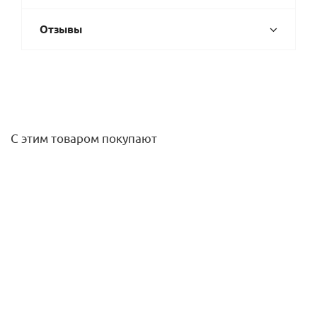
Отзывы
С этим товаром покупают
Радиатор алюминиевый STOUT Bravo 350 8 секций
белый боковое подключение RAL9010
7 680
руб.
/шт