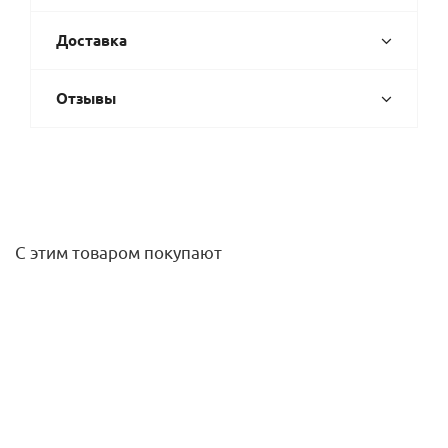
Доставка
Отзывы
С этим товаром покупают
Клапан регулирующий VRB 3 Ду 20 Kvs 6,3 3-х ходовой
19 387,90
руб.
/шт