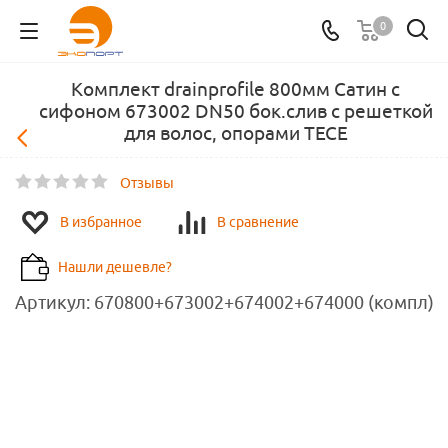
0
Комплект drainprofile 800мм Сатин с
сифоном 673002 DN50 бок.слив с решеткой
для волос, опорами TECE
Отзывы
В избранное
В сравнение
Нашли дешевле?
Артикул:
670800+673002+674002+674000 (компл)